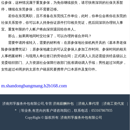
位参保，这种情况属于重复参保，为免你继续损失，请尽快将深圳的社保关系暂
停，继续在东莞参保，但不需要迁移。
若你在东莞离职，且不准备在东莞找工作单位，此时，你单位会将你在东莞的
社保关系暂停，你可以本人持身份证原件打印相关凭证，然后回深圳办理转入事
宜。重复年限的个人帐户将由深圳退回给你本人。
那么，如果两地同时交社保了，可以办理跨省合并吗？
需要申请跨省转入，需要的材料有：在原参保地社保机构开具的《基本养老保
险参保缴费凭证》；原参保地建立的可认定参保人参加工作时间、参保时间的相关
人事档案材料；与现用人单位签订的劳动合同；正式调入人员还需提供经县级以上
党委组织部门、人力资源社会保障行政部门批准调动调入手续；男性超过50周岁，
女性超过40周岁的太原市户籍居民要携带户口本原件及复印件。
m.shandongbangmang.b2b168.com
济南邦孚服务外包有限公司,专营
济南薪酬外包
|
济南人事代理
|
济南工资代发
|
*
| 等业务,有意向的客户请咨询我们，联系电话：
053167867935
CopyRight © 版权所有:
济南邦孚服务外包有限公司