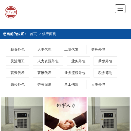
您当前的位置：
首页
> 供应商机
薪资外包
人事代理
工资代发
劳务外包
灵活用工
人力资源外包
业务外包
薪酬外包
薪资代发
薪酬代发
业务流程外包
税务筹划
岗位外包
劳务派遣
单工伤险
人事外包