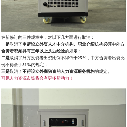
在新修订的三件规章中，对以下几方面进行取消：
一是
取消了
申请设立外资人才中介机构、职业介绍机构必须中外方
合资者都须具有三年以上从业经验
的规定；
二是
取消了外方投资者出资比例不得低于
25%
，中方合资者出资比
例不得低于
51%
的规定；
三是
取消了
不得设立外商独资的人力资源服务机构
的规定。
可见人力资源市场将会有更多新动力！