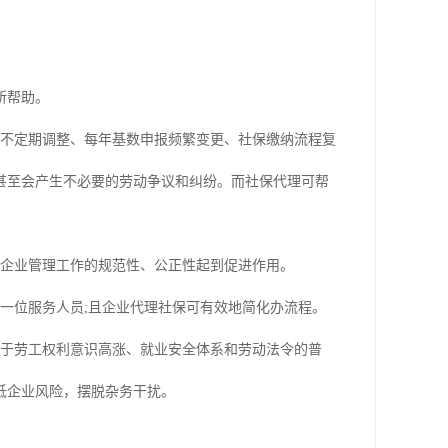
所帮助。
例不定期调整、每年基数申报频繁变更、社保缴纳流程复
甚至会产生不必要的劳动争议和纠纷。而社保代理可帮
。
对企业管理工作的规范性、公正性起到促进作用。
一位服务人员;且企业代理社保可有效地简化办流程。
由于劳工权利意识高涨、就业安全体系和劳动法令的普
低企业风险，摆脱杂务干扰。