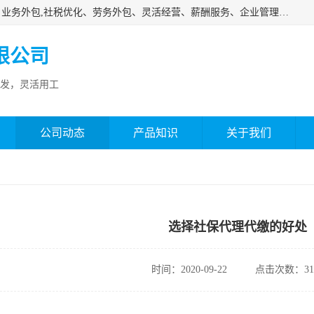
济南邦孚服务外包有限公司是专业从事灵活用工、人事代理、业务外包,社税优化、劳务外包、灵活经营、薪酬服务、企业管理咨询等的全国性的服务外包机构，邦孚人力—合法合规的灵活用工、人力外包、劳务派遣、共享经济财税优化专家，是国内提供企业人力资源综合解决方案有影响的人力资源公司之一。
限公司
发，灵活用工
公司动态
产品知识
关于我们
选择社保代理代缴的好处
时间：2020-09-22
点击次数：31