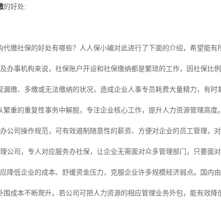
缴
的好处:
构代缴社保的好处有哪些？人人保小编对此进行了下面的介绍，希望能有
业及办事机构来说，社保账户开设和社保缴纳都是繁琐的工作，因社保比
现漏缴、多缴或无法缴纳的状况，造成企业人事专员耗费大量精力，有时
从繁重的重复性事务中解脱，专注企业核心工作，提升人力资源管理高度
代办公司操作规范，可有效遏制随意性的薪资、方便对企业的员工管理，
代理公司，专人对应服务办社保，让企业无需面对众多管理部门，只要面对
相应降低企业的成本、舒缓资金压力，克服企业许多规模经济弱点。国内
外围成本不断爬升。若公司可把人力资源的相应管理业务外包，能有效降