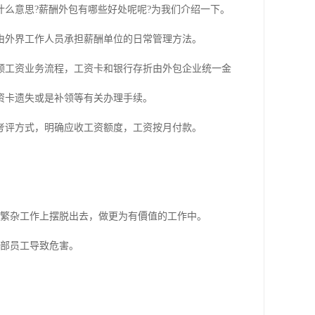
么意思?薪酬外包有哪些好处呢呢?为我们介绍一下。
由外界工作人员承担薪酬单位的日常管理方法。
领工资业务流程，工资卡和银行存折由外包企业统一金
资卡遗失或是补领等有关办理手续。
考评方式，明确应收工资额度，工资按月付款。
常繁杂工作上摆脱出去，做更为有價值的工作中。
内部员工导致危害。