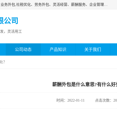
济南邦孚服务外包有限公司是专业从事灵活用工、人事代理、业务外包,社税优化、劳务外包、灵活经营、薪酬服务、企业管理咨询等的全国性的服务外包机构，邦孚人力—合法合规的灵活用工、人力外包、劳务派遣、共享经济财税优化专家，是国内提供企业人力资源综合解决方案有影响的人力资源公司之一。
限公司
发，灵活用工
公司动态
产品知识
关于我们
好处？
薪酬外包是什么意思?有什么好
时间：2022-01-11
点击次数：20