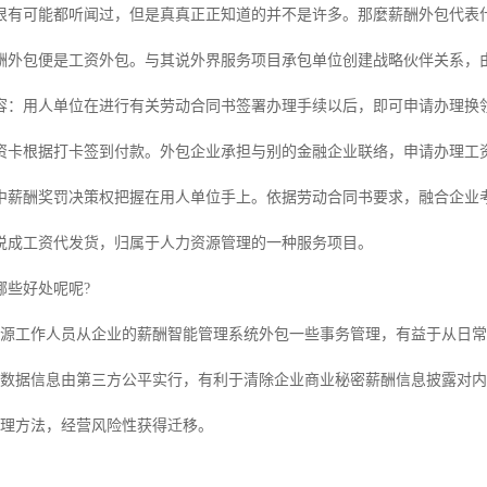
很有可能都听闻过，但是真真正正知道的并不是许多。那麼薪酬外包代表什
酬外包便是工资外包。与其说外界服务项目承包单位创建战略伙伴关系，
容：用人单位在进行有关劳动合同书签署办理手续以后，即可申请办理换
资卡根据打卡签到付款。外包企业承担与别的金融企业联络，申请办理工
中薪酬奖罚决策权把握在用人单位手上。依据劳动合同书要求，融合企业
说成工资代发货，归属于人力资源管理的一种服务项目。
哪些好处呢呢?
资源工作人员从企业的薪酬智能管理系统外包一些事务管理，有益于从日
密数据信息由第三方公平实行，有利于清除企业商业秘密薪酬信息披露对
管理方法，经营风险性获得迁移。