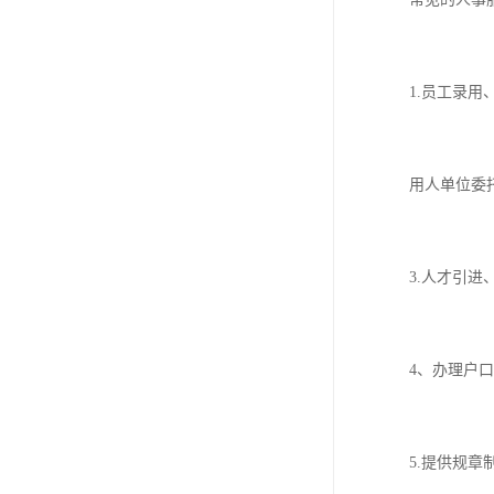
1.员工录用、
用人单位委托
3.人才引进、
4、办理户口*
5.提供规章制