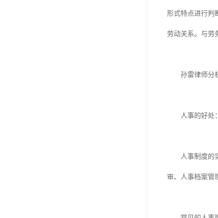
单工伤险
形式特点进行判
人事外包
劳动关系。与劳
孙雷律师分析
人事的好处
人事制度的实施
审、人事档案管
常见的人事服