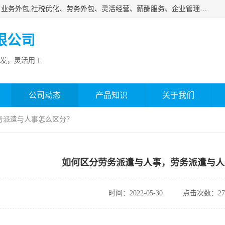
济南邦孚服务外包有限公司是专业从事灵活用工、人事代理、业务外包,社税优化、劳务外包、灵活经营、薪酬服务、企业管理咨询等的全国性的服务外包机构，邦孚人力—合法合规的灵活用工、人力外包、劳务派遣、共享经济财税优化专家，是国内提供企业人力资源综合解决方案有影响的人力资源公司之一。
限公司
发，灵活用工
公司动态
产品知识
关于我们
务派遣与人事怎么区分？
如何区分劳务派遣与人事，劳务派遣与人
时间：2022-05-30
点击次数：27