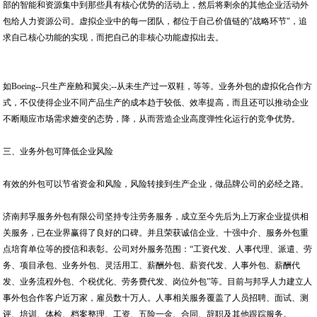
部的智能和资源集中到那些具有核心优势的活动上，然后将剩余的其他企业活动外
包给人力资源公司。虚拟企业中的每一团队，都位于自己价值链的"战略环节"，追
求自己核心功能的实现，而把自己的非核心功能虚拟出去。
如Boeing--只生产座舱和翼尖;--从未生产过一双鞋，等等。业务外包的虚拟化合作方
式，不仅使得企业不同产品生产的成本趋于较低、效率提高，而且还可以推动企业
不断顺应市场需求嬗变的态势，降，从而营造企业高度弹性化运行的竞争优势。
三、业务外包可降低企业风险
有效的外包可以节省资金和风险，风险转接到生产企业，做品牌公司的必经之路。
济南邦孚服务外包有限公司坚持专注劳务服务，成立至今先后为上万家企业提供相
关服务，已在业界赢得了良好的口碑。并且荣获诚信企业、十强中介、服务外包重
点培育单位等的授信和表彰。公司对外服务范围：“工资代发、人事代理、派遣、劳
务、项目承包、业务外包、灵活用工、薪酬外包、薪资代发、人事外包、薪酬代
发、业务流程外包、个税优化、劳务费代发、岗位外包”等。目前与邦孚人力建立人
事外包合作客户近万家，雇员数十万人。人事相关服务覆盖了人员招聘、面试、测
评、培训、体检、档案整理、工资、五险一金、合同、辞职及其他跟踪服务。