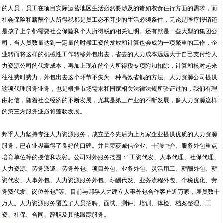
的人员，员工在项目实际运营地区生活必然要涉及的诸如衣食住行方面的需求，而
社会保险和薪酬个人所得税都是员工必不可少的生活必须条件，无论是医疗报销还
是孩子上学都需要社会保险和个人所得税的相关证明。还有就是一些大型的集团公
司，当人员数量达到一定量的时候工资的发放和计算也会成为一项繁重的工作，企
业转而将这样的机械性工作转移外包出去，省去的人力成本远远大于自己支付给人
力资源公司的代发成本，再加上现在的个人所得税专项附加扣除，计算和核对起来
往往费时费力，外包出去这个环节不失为一种高效省钱的方法。人力资源公司提供
这项代理服务业务，也是根据市场需求和国家相关法律法规所验证过的，我们有理
由相信，随着社会经济的不断发展，尤其是第三产业的不断发展，像人力资源这样
的第三方服务业必将蓬勃发展。
邦孚人力坚持专注人力资源服务，成立至今先后为上万家企业提供优质的人力资源
服务，已在业界赢得了良好的口碑。并且荣获诚信企业、十强中介、服务外包重点
培育单位等的授信和表彰。公司对外服务范围：“工资代发、人事代理、社保代理、
人力资源、劳务派遣、劳务外包、项目外包、业务外包、灵活用工、薪酬外包、薪
资代发、人事外包、人力资源服务外包、薪酬代发、业务流程外包、个税优化、劳
务费代发、岗位外包”等。目前与邦孚人力建立人事外包合作客户近万家，雇员数十
万人。人力资源服务覆盖了人员招聘、面试、测评、培训、体检、档案整理、工
资、社保、合同、辞职及其他跟踪服务。