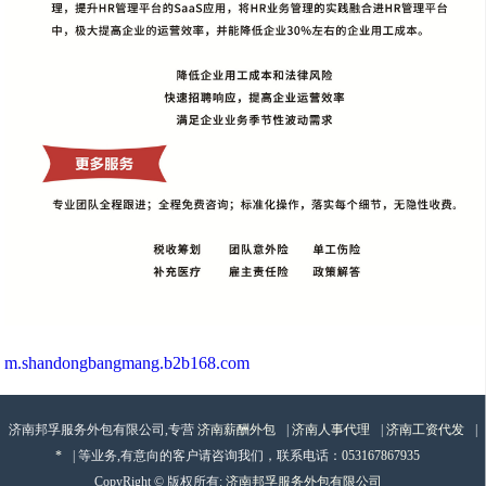
m.shandongbangmang.b2b168.com
济南邦孚服务外包有限公司,专营
济南薪酬外包
|
济南人事代理
|
济南工资代发
|
*
| 等业务,有意向的客户请咨询我们，联系电话：
053167867935
CopyRight © 版权所有:
济南邦孚服务外包有限公司