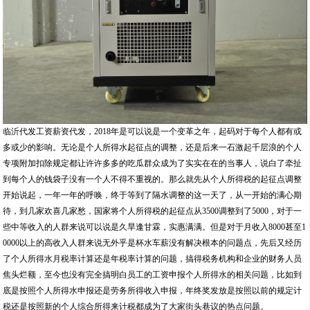
临沂代发工资薪资代发，2018年是可以说是一个变革之年，起码对于每个人都有或
多或少的影响。无论是个人所得水起征点的调整，还是后来一石激起千层浪的个人
专项附加扣除规定都让许许多多的吃瓜群众成为了实实在在的当事人，说白了牵扯
到每个人的钱袋子没有一个人不得不重视的。那么就先从个人所得税的起征点调整
开始说起，一年一年的呼唤，终于等到了隔水调整的这一天了，从一开始的满心期
待，到几家欢喜几家愁，国家将个人所得税的起征点从3500调整到了5000，对于一
些中等收入的人群来说可以说是久旱逢甘霖，实惠满满。但是对于月收入8000甚至1
0000以上的高收入人群来说无外乎是杯水车薪没有解决根本的问题点，先后又经历
了个人所得水月税率计算还是年税率计算的问题，搞得税务机构和企业的财务人员
焦头烂额，至今也没有完全搞明白员工的工资申报个人所得水的相关问题，比如到
底是按照个人所得水申报还是劳务所得收入申报，年终奖发放是按照以前的规定计
税还是按照新的个人综合所得来计税都成为了大家街头巷议的热点问题。