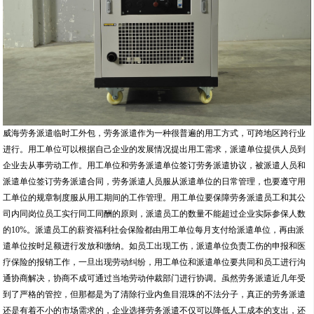
威海劳务派遣临时工外包，劳务派遣作为一种很普遍的用工方式，可跨地区跨行业
进行。用工单位可以根据自己企业的发展情况提出用工需求，派遣单位提供人员到
企业去从事劳动工作。用工单位和劳务派遣单位签订劳务派遣协议，被派遣人员和
派遣单位签订劳务派遣合同，劳务派遣人员服从派遣单位的日常管理，也要遵守用
工单位的规章制度服从用工期间的工作管理。用工单位要保障劳务派遣员工和其公
司内同岗位员工实行同工同酬的原则，派遣员工的数量不能超过企业实际参保人数
的10%。派遣员工的薪资福利社会保险都由用工单位每月支付给派遣单位，再由派
遣单位按时足额进行发放和缴纳。如员工出现工伤，派遣单位负责工伤的申报和医
疗保险的报销工作，一旦出现劳动纠纷，用工单位和派遣单位要共同和员工进行沟
通协商解决，协商不成可通过当地劳动仲裁部门进行协调。虽然劳务派遣近几年受
到了严格的管控，但那都是为了清除行业内鱼目混珠的不法分子，真正的劳务派遣
还是有着不小的市场需求的，企业选择劳务派遣不仅可以降低人工成本的支出，还