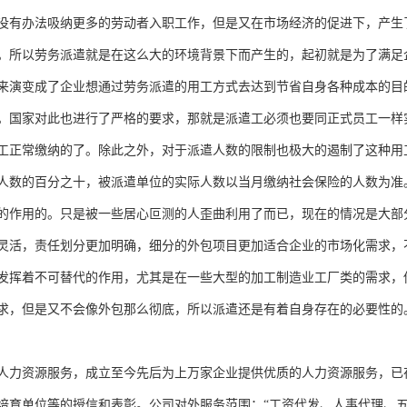
没有办法吸纳更多的劳动者入职工作，但是又在市场经济的促进下，产生
。所以劳务派遣就是在这么大的环境背景下而产生的，起初就是为了满足
来演变成了企业想通过劳务派遣的用工方式去达到节省自身各种成本的目
。国家对此也进行了严格的要求，那就是派遣工必须也要同正式员工一样
工正常缴纳的了。除此之外，对于派遣人数的限制也极大的遏制了这种用
人数的百分之十，被派遣单位的实际人数以当月缴纳社会保险的人数为准
的作用的。只是被一些居心叵测的人歪曲利用了而已，现在的情况是大部
灵活，责任划分更加明确，细分的外包项目更加适合企业的市场化需求，
发挥着不可替代的作用，尤其是在一些大型的加工制造业工厂类的需求，
求，但是又不会像外包那么彻底，所以派遣还是有着自身存在的必要性的
人力资源服务，成立至今先后为上万家企业提供优质的人力资源服务，已
培育单位等的授信和表彰。公司对外服务范围：“工资代发、人事代理、