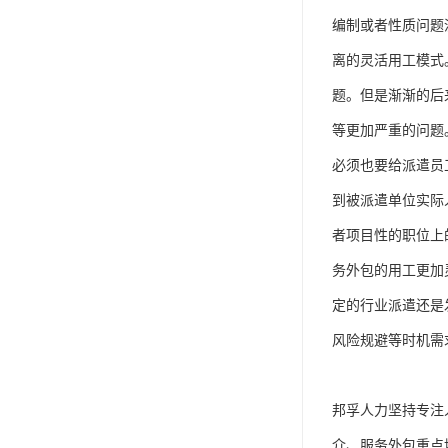
单工伤险
编制或者性质问题
人事外包
离的灵活用工模式
题。但是渐渐的后
等更加严重的问题
必须也要给派遣员
到被派遣单位实际
者项目性的职位上
务外包的用工更加
定的行业派遣还是
风险规避等时机需
邦孚人力坚持专注
介、服务外包重点