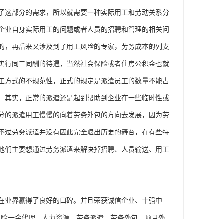
了这部分的需求，所以就需要一种实际用工和劳动关系分
企业自身实际用工的问题或者人员的招聘和管理的相关问
的，再后来又涉及到了用工风险的专家，劳务成本的列支
实行同工同酬的待遇，当然社会保险或者住房公积金也就
工方式的不规范性，正式的规定是派遣员工的数量不能占
。其实，正常的派遣还是起到帮助到企业在一些临时性或
分的派遣用工慢慢的向着劳务外包的方向去发展，因为劳
不过劳务派遣并没有因此完全退出历史的舞台，在有些特
他们主要想通过劳务派遣来解决掉招聘、人员输送、用工
。
在业界赢得了良好的口碑。并且荣获诚信企业、十强中
五险一金代理、人力资源、劳务派遣、劳务外包、项目外