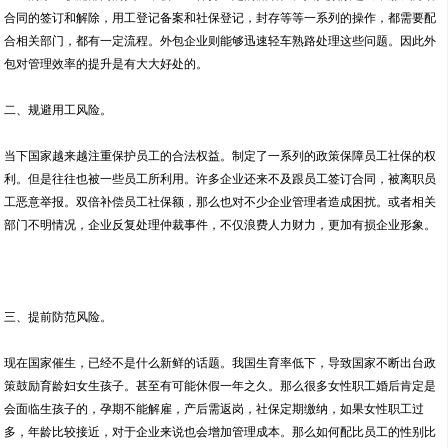
合同的签订和解除，用工登记备案和社保登记，封存等等一系列的操作，都需要配
合相关部门，都有一定流程。外包企业则能够迅速轻车熟路处理这些问题。因此外
包对管理效率的提升是有大大好处的。
二、规避用工风险。
当下国家越来越注重保护员工的合法权益。制定了一系列的政策保障员工社保的权
利。但是往往也被一些员工所利用。许多企业还来不及跟员工签订合同，被离职员
工恶意举报。双倍补偿员工社保额，那么也对不少企业管理者造成困扰。或者相关
部门不明情况，企业反复处理仲裁事件，不仅浪费人力财力，更加有损企业形象。
三、提前防范风险。
现在国家催生，已经不是什么新鲜的话题。我国生育率低下，导致国家不断出台政
策鼓励育龄妇女生孩子。甚至有可能休假一年之久。那么很多女性职工婚后肯定是
会面临生孩子的，孕期不能解雇，产后需返岗，社保定期缴纳，如果女性职工过
多，年龄比较接近，对于企业来说也会增加管理成本。那么如何配比员工的性别比