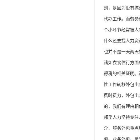
单工伤险
别，是因为没有搞
人事外包
代办工作。而劳务
个小环节经常被人
什么还要找人力资
也并不是一天两天
诸如衣食住行方面
得税的相关证明。
性工作转移外包出
费时费力，外包出
的，我们有理由相
邦孚人力坚持专注
介、服务外包重点
包、业务外包、灵