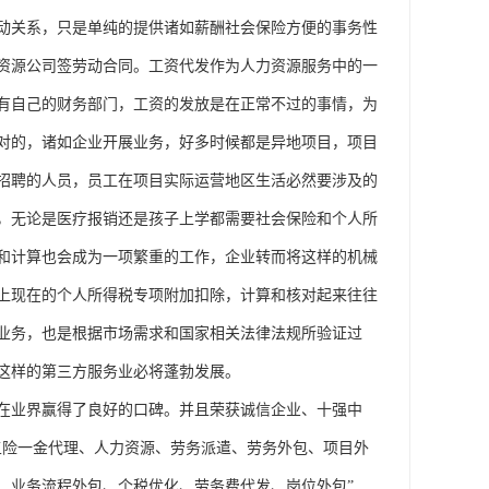
动关系，只是单纯的提供诸如薪酬社会保险方便的事务性
资源公司签劳动合同。工资代发作为人力资源服务中的一
有自己的财务部门，工资的发放是在正常不过的事情，为
对的，诸如企业开展业务，好多时候都是异地项目，项目
招聘的人员，员工在项目实际运营地区生活必然要涉及的
，无论是医疗报销还是孩子上学都需要社会保险和个人所
和计算也会成为一项繁重的工作，企业转而将这样的机械
上现在的个人所得税专项附加扣除，计算和核对起来往往
业务，也是根据市场需求和国家相关法律法规所验证过
这样的第三方服务业必将蓬勃发展。
在业界赢得了良好的口碑。并且荣获诚信企业、十强中
五险一金代理、人力资源、劳务派遣、劳务外包、项目外
、业务流程外包、个税优化、劳务费代发、岗位外包”