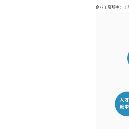
单工伤险
企业工资服务：工
人事外包