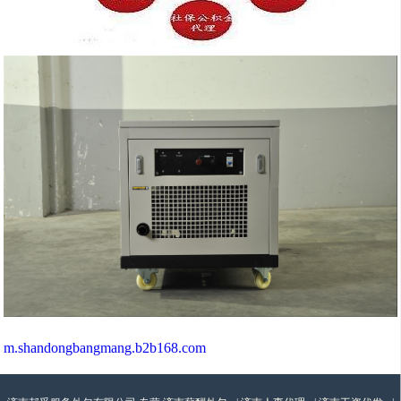
m.shandongbangmang.b2b168.com