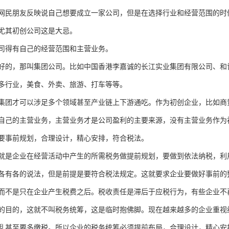
网民朋友反映说自己想要成立一家公司，但是在选择行业和经营范围的时
尤其初创公司这是大忌。
司得有自己的经营范围和主营业务。
好的，那叫集团公司。比如中国香港李嘉诚的长江实业集团有限公司、和
多行业，美食、外卖、旅游、打车等等。
集团才可以涉足多个领域甚至产业链上下游通吃。作为初创企业，比如商
自己的主营业务，主营业务才是公司盈利的主要来源，没有主营业务作为
要事前规划，合理设计，精心安排，符合税法。
就是企业在经营活动中产生的所需税务做提前规划，要做到依法纳税，利
各有各的说法，但是前提是要符合税法规定。这就要求企业要做好事前的
而不是只在企业产生税费之后。税收责任是滞后于应税行为，有些企业不
的目的，这就不叫税务统筹，这是临时抱佛脚。现在越来越多的企业重视
乱甚至要多缴税。所以企业的税务统筹必须提前布局，合理设计，精心安