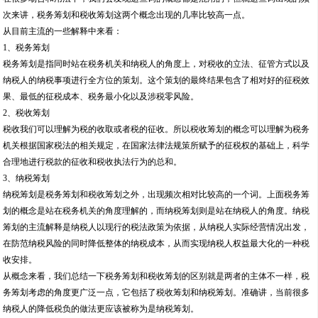
次来讲，税务筹划和税收筹划这两个概念出现的几率比较高一点。
从目前主流的一些解释中来看：
1、税务筹划
税务筹划是指同时站在税务机关和纳税人的角度上，对税收的立法、征管方式以及
纳税人的纳税事项进行全方位的策划。这个策划的最终结果包含了相对好的征税效
果、最低的征税成本、税务最小化以及涉税零风险。
2、税收筹划
税收我们可以理解为税的收取或者税的征收。所以税收筹划的概念可以理解为税务
机关根据国家税法的相关规定，在国家法律法规策所赋予的征税权的基础上，科学
合理地进行税款的征收和税收执法行为的总和。
3、纳税筹划
纳税筹划是税务筹划和税收筹划之外，出现频次相对比较高的一个词。上面税务筹
划的概念是站在税务机关的角度理解的，而纳税筹划则是站在纳税人的角度。纳税
筹划的主流解释是纳税人以现行的税法政策为依据，从纳税人实际经营情况出发，
在防范纳税风险的同时降低整体的纳税成本，从而实现纳税人权益最大化的一种税
收安排。
从概念来看，我们总结一下税务筹划和税收筹划的区别就是两者的主体不一样，税
务筹划考虑的角度更广泛一点，它包括了税收筹划和纳税筹划。准确讲，当前很多
纳税人的降低税负的做法更应该被称为是纳税筹划。