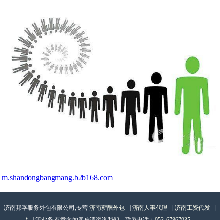
m.shandongbangmang.b2b168.com
济南邦孚服务外包有限公司,专营
济南薪酬外包
|
济南人事代理
|
济南工资代发
|
*
| 等业务,有意向的客户请咨询我们，联系电话：
053167867935