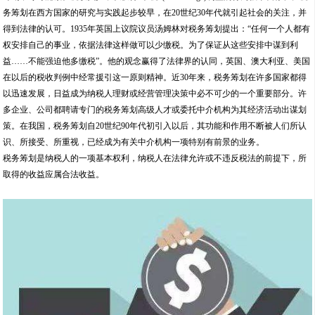
务筹划在西方国家的研究与实践起步较早，在20世纪30年代就引起社会的关注，并
得到法律的认可。1935年英国上议院议员汤姆林对税务筹划提出：“任何一个人都有
权安排自己的事业，依据法律这样做可以少缴税。为了保证从这些安排中谋到利
益……不能强迫他多缴税”。他的观念赢得了法律界的认同，英国、澳大利亚、美国
在以后的税收判例中经常援引这一原则精神。近30年来，税务筹划在许多国家都得
以迅速发展，日益成为纳税人理财或经营管理决策中必不可少的一个重要部分。许
多企业、公司都聘请专门的税务筹划高级人才或委托中介机构为其经济活动出谋划
策。在我国，税务筹划自20世纪90年代初引入以后，其功能和作用不断被人们所认
识、所接受、所重视，已经成为有关中介机构一项特别有前景的业务。
税务筹划是纳税人的一项基本权利，纳税人在法律允许或不违反税法的前提下，所
取得的收益应属合法收益。