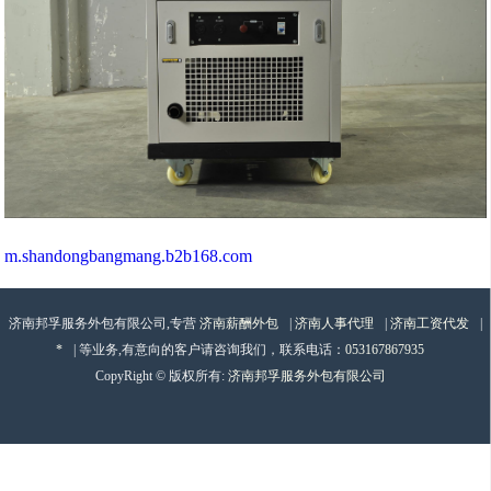
m.shandongbangmang.b2b168.com
济南邦孚服务外包有限公司,专营
济南薪酬外包
|
济南人事代理
|
济南工资代发
|
*
| 等业务,有意向的客户请咨询我们，联系电话：
053167867935
CopyRight © 版权所有:
济南邦孚服务外包有限公司