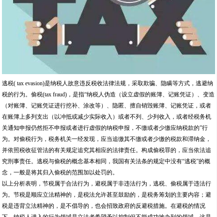
逃税( tax evasion)是纳税人故意违反税收法律法规，采取欺骗、隐瞒等方式，逃避纳
税的行为。偷税(tax fraud)，是指“纳税人伪造（设立虚假的账簿、记账凭证）、变造
（对账簿、记账凭证进行挖补、涂改等）、隐匿、擅自销毁账簿、记账凭证，或者
在账簿上多列支出（以冲抵或减少实际收入）或者不列、少列收入，或者经税务机
关通知申报仍然拒不申报或者进行虚假的纳税申报，不缴或者少缴应纳税款的”行
为。对偷税行为，税务机关一经发现，应当追缴其不缴或者少缴的税款和滞纳金，
并依照税收征管法的有关规定追究其相应的法律责任。构成偷税罪的，应当依法追
究刑事责任。逃税与偷税的概念基本相同，我国有关法条的规定中没有“逃税”的概
念，一般是将其归入偷税的范围加以处罚的。
以上分析表明，节税属于合法行为，避税属于非违法行为，逃税、偷税属于违法行
为。节税是顺应立法精神的，是税法允许甚至鼓励的，是税务筹划的主要内容；避
税是违背立法精神的，是不倡导的，也会招致政府的反避税措施。在避税的情况