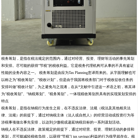
税务筹划，是指在税法规定的范围内，通过对经营、投资、理财等活动的事先筹划
和安排。尽可能的获得“节税”的税收利益。它是税务代理机构可从事的不具有鉴证
性能的业务内容之一。 税务筹划是由应为Tax Planning意译而来的。从字面理解也可
以称之为“税收筹划”、“税收计划”，但是由于我国将税务部门对于税收征收任务的
安排叫做“税收计划”，为之避免与之混淆，在从*文献中引进这一术语之初，将其译
为“税收筹划”、“纳税筹划”、“税务筹划”，一体现税收筹划所具有的实现策划安排的
特点
税务筹划，是指在纳税行为发生之前，在不违反法律、法规（税法及其他相关法
律、法规）的前提下，通过对纳税主体（法人或自然人）的经营活动或投资行为等
涉税事项做出事先安排，以达到少缴税或递延纳税目标的一系列谋划活动。
纳税人在不违反法律、政策规定的前提下，通过对经营、投资、理财活动的参排和
筹划，尽可能减轻税收负担，以获得“节税”( tax savings)利益的行为很早就存在。税