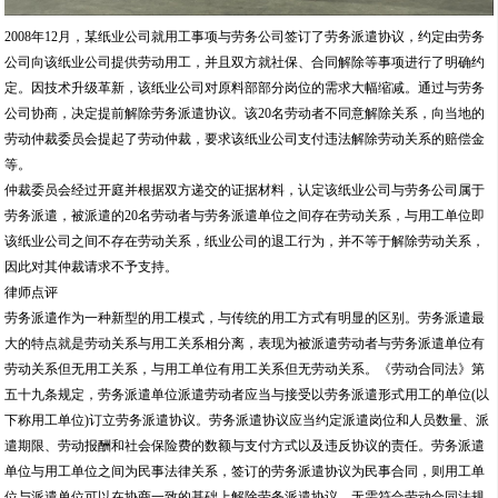
2008年12月，某纸业公司就用工事项与劳务公司签订了劳务派遣协议，约定由劳务
公司向该纸业公司提供劳动用工，并且双方就社保、合同解除等事项进行了明确约
定。因技术升级革新，该纸业公司对原料部部分岗位的需求大幅缩减。通过与劳务
公司协商，决定提前解除劳务派遣协议。该20名劳动者不同意解除关系，向当地的
劳动仲裁委员会提起了劳动仲裁，要求该纸业公司支付违法解除劳动关系的赔偿金
等。
仲裁委员会经过开庭并根据双方递交的证据材料，认定该纸业公司与劳务公司属于
劳务派遣，被派遣的20名劳动者与劳务派遣单位之间存在劳动关系，与用工单位即
该纸业公司之间不存在劳动关系，纸业公司的退工行为，并不等于解除劳动关系，
因此对其仲裁请求不予支持。
律师点评
劳务派遣作为一种新型的用工模式，与传统的用工方式有明显的区别。劳务派遣最
大的特点就是劳动关系与用工关系相分离，表现为被派遣劳动者与劳务派遣单位有
劳动关系但无用工关系，与用工单位有用工关系但无劳动关系。《劳动合同法》第
五十九条规定，劳务派遣单位派遣劳动者应当与接受以劳务派遣形式用工的单位(以
下称用工单位)订立劳务派遣协议。劳务派遣协议应当约定派遣岗位和人员数量、派
遣期限、劳动报酬和社会保险费的数额与支付方式以及违反协议的责任。劳务派遣
单位与用工单位之间为民事法律关系，签订的劳务派遣协议为民事合同，则用工单
位与派遣单位可以在协商一致的基础上解除劳务派遣协议，无需符合劳动合同法规