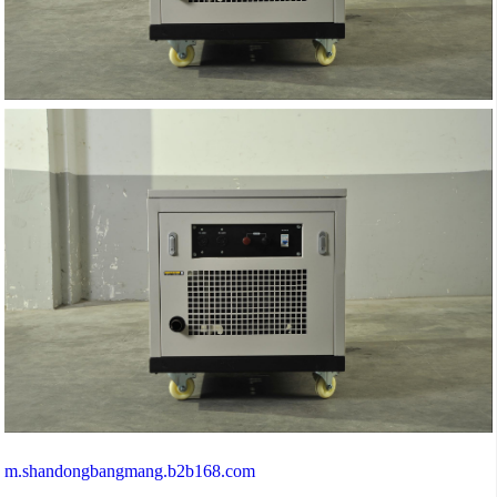
m.shandongbangmang.b2b168.com