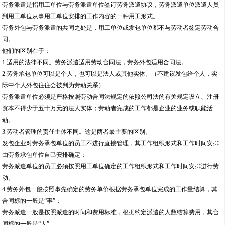
劳务派遣是指用工单位与劳务派遣单位签订劳务派遣协议，劳务派遣单位派遣人员
到用工单位从事用工单位安排的工作内容的一种用工形式。
劳务外包与劳务派遣的共同之处是，用工单位或发包单位都不与劳动者签定劳动合
同。
他们的区别在于：
1.适用的法律不同。劳务派遣适用劳动合同法，劳务外包适用合同法。
2.劳务承包单位可以是个人，也可以是法人或其他实体。（不建议发包给个人，实
际中个人外包往往会被判为劳动关系）
劳务派遣单位必须是严格按照劳动合同法规定的依照公司法的有关规定设立、注册
资本不得少于五十万元的法人实体；劳动者完成的工作都是企业的业务或职能活
动。
3.劳动者管理的责任主体不同。这是两者最主要的区别。
发包企业对劳务承包单位的员工不进行直接管理，其工作组织形式和工作时间安排
由劳务承包单位自己安排确定；
劳务派遣单位的员工必须按照用工单位确定的工作组织形式和工作时间安排进行劳
动。
4.劳务外包一般按照事先确定的劳务单价根据劳务承包单位完成的工作量结算，其
合同标的一般是“事”；
劳务派遣一般是按照派遣的时间和费用标准，根据约定派遣的人数结算费用，其合
同标的一般是“人”。