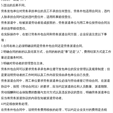
5.违法的后果不同。
劳务发包单位对劳务承担单位的员工不承担任何责任。劳务外包适用合同法，违约
人除承担合同约定的违约责任外，适用民事赔偿责任。
劳务派遣中，给被派遣劳动者造成损害的，劳务派遣单位与用工单位按劳动合同法
承担连带赔偿责任。
在实际操作中，在签订劳务外包合同和劳务派遣合同方面，企业应该注意以下事
项：
1.合同名称上必须明确说明是劳务外包合同还是劳务派遣合同。
2.明确合同的标的以及结算方式，合同的标的是“事”还是“人”，费用结算方式是工作
量还是服务时间。
3.明确对劳动者的管理责任主体。
劳务外包合同可以要求劳务承承包单位遵守发包单位的安全管理以及规章制度；但
是要说明劳动者的工作时间以及工作内容安排由承包单位自己负责。
劳务派遣合同中，用工单位要求劳务派遣单位必须与劳动者签订劳动合同。在派遣
协议中，按照《劳动合同法》的要求，应当约定派遣岗位和人员数量、派遣期限、
劳动报酬和社会保险费的数额与支付方式以及违反协议的责任，明确劳务派遣单位
应当将劳务派遣协议的内容告知被派遣劳动者。
4.约定税收财务处理。
在劳务外包合同中，说明劳务费用税收的处理，可以约定企业支付的费用是含税