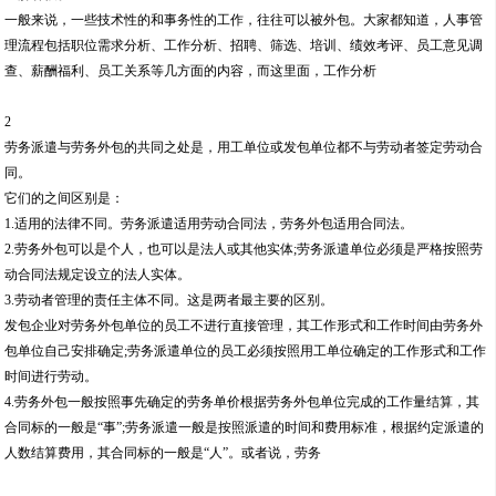
一般来说，一些技术性的和事务性的工作，往往可以被外包。大家都知道，人事管
理流程包括职位需求分析、工作分析、招聘、筛选、培训、绩效考评、员工意见调
查、薪酬福利、员工关系等几方面的内容，而这里面，工作分析
2
劳务派遣与劳务外包的共同之处是，用工单位或发包单位都不与劳动者签定劳动合
同。
它们的之间区别是：
1.适用的法律不同。劳务派遣适用劳动合同法，劳务外包适用合同法。
2.劳务外包可以是个人，也可以是法人或其他实体;劳务派遣单位必须是严格按照劳
动合同法规定设立的法人实体。
3.劳动者管理的责任主体不同。这是两者最主要的区别。
发包企业对劳务外包单位的员工不进行直接管理，其工作形式和工作时间由劳务外
包单位自己安排确定;劳务派遣单位的员工必须按照用工单位确定的工作形式和工作
时间进行劳动。
4.劳务外包一般按照事先确定的劳务单价根据劳务外包单位完成的工作量结算，其
合同标的一般是“事”;劳务派遣一般是按照派遣的时间和费用标准，根据约定派遣的
人数结算费用，其合同标的一般是“人”。或者说，劳务