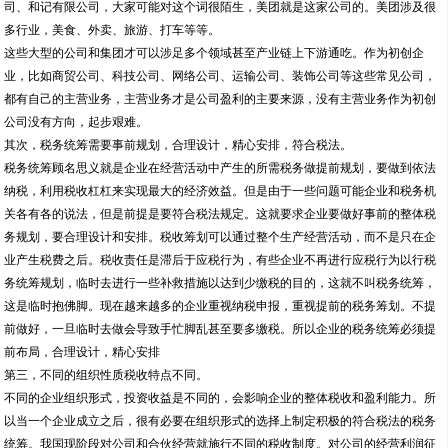
的网民朋友反映说自己想要成立一家公司，但是在选择行业和经营范围的时候又没
有了主意，感觉这个行业不错，那个也不错，其实这样是最要不得，尤其初创公司
这是大忌。
首先，作为一家公司得有自己的经营范围和主营业务。
能把很多行业都做好的，那叫集团公司。比如香港李嘉诚的长江实业集团有限公
司、和记有限公司，大家可能对这个词很陌生，美团就是这家公司的。美团涉及很
多行业，美食、外卖、旅游、打车等等。
这些大型的公司和集团才可以涉足多个领域甚至产业链上下游通吃。作为初创企
业，比如商贸公司、科技公司、网络公司、运输公司、装饰公司等这些常见公司，
都有自己的主营业务，主营业务才是公司盈利的主要来源，没有主营业务作为初创
公司没有方向，起步艰难。
其次，税务统筹需要事前规划，合理设计，精心安排，符合税法。
税务统筹顾名思义就是企业在经营活动中产生的所需税务做提前规划，要做到依法
纳税，利用税收杠杠来实现最大的经济效益。但是由于一些问题可能企业和税务机
关各有各的说法，但是前提是要符合税法规定。这就要求企业要做好事前的整体税
务规划，要合理设计和安排。税收筹划可以通过整个生产经营活动，而不是只在企
业产生税费之后。税收责任是滞后于应税行为，有些企业不再进行应税行为以行税
务统筹规划，临时去进行一些补救措施以达到少缴税的目的，这就不叫税务统筹，
这是临时抱佛脚。现在越来越多的企业重视纳税申报，重视提前的税务筹划。不提
前做好，一旦临时去做会导致手忙脚乱甚至要多缴税。所以企业的税务统筹必须提