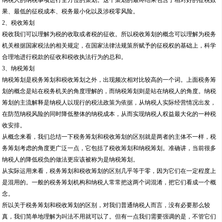
次来讲，税务筹划和税收筹划这两个概念出现的几率比较高一点。
从目前主流的一些解释中来看：
1、税务筹划
税务筹划是指同时站在税务机关和纳税人的角度上，对税收的立法、征管方式以及
纳税人的纳税事项进行全方位的策划。这个策划的最终结果包含了相对好的征税效
果、最低的征税成本、税务最小化以及涉税零风险。
2、税收筹划
税收我们可以理解为税的收取或者税的征收。所以税收筹划的概念可以理解为税务
机关根据国家税法的相关规定，在国家法律法规策所赋予的征税权的基础上，科学
合理地进行税款的征收和税收执法行为的总和。
3、纳税筹划
纳税筹划是税务筹划和税收筹划之外，出现频次相对比较高的一个词。上面税务筹
划的概念是站在税务机关的角度理解的，而纳税筹划则是站在纳税人的角度。纳税
筹划的主流解释是纳税人以现行的税法政策为依据，从纳税人实际经营情况出发，
在防范纳税风险的同时降低整体的纳税成本，从而实现纳税人权益最大化的一种税
收安排。
从概念来看，我们总结一下税务筹划和税收筹划的区别就是两者的主体不一样，税
务筹划考虑的角度更广泛一点，它包括了税收筹划和纳税筹划。准确讲，当前很多
纳税人的降低税负的做法更应该被称为是纳税筹划。