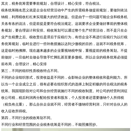
其次，税务统筹需要事前规划，合理设计，精心安排，符合税法。
税务统筹顾名思义就是企业在经营活动中产生的所需税务做提前规划，要做到依法
纳税，利用税收杠杠来实现最大的经济效益。但是由于一些问题可能企业和税务机
关各有各的说法，但是前提是要符合税法规定。这就要求企业要做好事前的整体税
务规划，要合理设计和安排。税收筹划可以通过整个生产经营活动，而不是只在企
业产生税费之后。税收责任是滞后于应税行为，有些企业不再进行应税行为以行税
务统筹规划，临时去进行一些补救措施以达到少缴税的目的，这就不叫税务统筹，
这是临时抱佛脚。现在越来越多的企业重视纳税申报，重视提前的税务筹划。不提
前做好，一旦临时去做会导致手忙脚乱甚至要多缴税。所以企业的税务统筹必须提
前布局，合理设计，精心安排
第三，不同的组织性质税收特点不同。
不同的企业组织形式，投资收益是不同的，会影响企业的整体税收和盈利能力。所
以当一个企业成立之后，很有必要在组织形式的选择上制定积极的符合税法的税务
统筹。我国现阶段对公司和合伙经营就施行不同的税收制度。对公司的经营利润征
收公司税，税后利润再分配给投资者和股东，个人投资者还需要缴纳个人所得税
（税负有点重）。那么合伙企业就不同，经营者不缴纳经营利润，只针对合伙人的
收入征收所得税。
第四，不同行业的税收筹划不同。
不同行业和经营范围的企业税务统筹是不同的，不能照搬照抄。