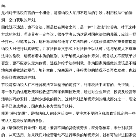
面。
是相对于逃税而言的一个概念，是指纳税人采用不违法的手段，利用税法中的漏
洞、空白获取的筹划。
因此既不违法，也不合法，而是处在两者之间，是一种“非违法”的活动。对于这种
方式的筹划，理论界有一定争议，很多学者认为这是对国家法律的蔑视，应该一棍
子打死。但笔者认为，这种筹划虽然违背了立法精神，但其获得成功的重要前提是
纳税人对进行认真研究，并在法律条文形式上对法律予以认可，这与纳税人不尊重
法律的偷税、逃税有着本质的区别。对于纳税人的这种筹划，税务机关不应该予以
否定，更不应该认定为偷税、逃税并给予法律制裁。作为国家所能做的应该是不断
地完善税收法律规范，填补空白，堵塞漏洞，使得类似的情况不会再次发生，也就
是采取措施加以控制。
节税是指纳税人在不违背税法立法精神的前提下，利用税法中固有的、免征额、、
等一系列的优惠政策和税收惩罚等倾斜调控政策，通过对企业筹资、投资及经营等
活动的巧妙安排，达到少缴收的目的。这种筹划是纳税筹划的组成部分之一，理论
界早已达成共识，国家也从各方面给予扶持。
规避“税收陷阱”，是指纳税人在经营活动中，要注意不要陷入税收政策规定的一些
被认为是税收陷阱的条款。
如《增值税暂行条例》规定：兼营不同的货物或劳务，应分别核算，未分别核算
的，从高适用。如果我们对经营活动不进行事前的纳税筹划，就有可能掉进国家设