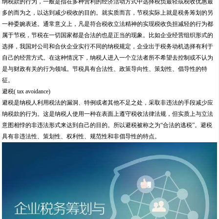
纳税款的行为，一般是指在多种营利的经济活动方式中选择税负最轻或税收优惠最
多的而为之，以达到减少税收的目的。就实质而言，节税实际上就是税务筹划的另
一种委婉表述。通常意义上，凡是符合税收立法精神的实现税收负担减轻的行为都
属于节税，节税在一切国家都是合法的也是正当的现象。比如企业经营组织形式的
选择，我国对公司和合伙企业实行不同的纳税规定，企业出于税务动机选择有利于
自己的经营方式。在这种情况下，纳税人进入一个立法者所不希望去控制或不认为
是与财政有关的行为领域。节税具有合法性、政策导向性、策划性、倡导性的特
征。
避税( tax avoidance)
避税是纳税人利用税法的漏洞、特例或者其他不足之处，采取非违法的手段减少应
纳税款的行为。这是纳税人使用一种在表面上遵守税收法律法规，但实质上与立法
意图相悖的非违法形式来达到自己的目的。所以避税被称之为“合法的逃税”。避税
具有非违法性、策划性、权利性、规范性和非倡导性的特点。