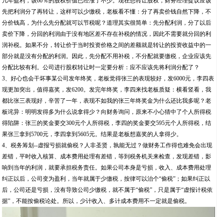
几年盈利，该60％的股权价值已经涨了不少。现在想转让股权，财务经理提议应该
先把利润分了再转让，这样可以少缴税，老板看不懂：分了再卖价钱自然下降，不
分价钱高，为什么先分配就可以节税呢？道理其实很简单：先分配利润，分了以后
卖价下降，分回的利润由于没有地区差不存在补税的情况，因此不需要就分回的利
润补税。如果不分，转让价于当时投资价格之间的差额就是转让的投资收益中的一
部分就是没有分配的利润。因此，先分配不用补税，不分配就要缴税，企业应该先
分配比较有利。公司进行股权转让时一定要分析：应不应该先将利润分配了？
3、好心也会干坏事某公司发年终奖，老板觉得张三的表现较好，发6000元，李四表
现更加突出，值得嘉奖，发6200。发完年终奖，李四来找老板质疑：横看竖看，我
都比张三表现好，辛苦了一年，表现不如我的张三年终奖金为什么还比我多呢？老
板诧异：明明发得多为什么说拿得少？向财务询问，原来不小心猜中了个人所得税
得陷阱：张三的奖金要交300元个人所得税，李四的奖金要交595元个人所得税，结
果张三拿到5700元，李四拿到5605元。结果是老板想嘉奖的人拿得少。
4、税务筹划--虚报亏损就偷税？人非圣贤，孰能无过？做财务工作得也难免会出现
差错，平时收入核算、成本费用处理有差错，等到税务机关来检查，发现差错，影
响到当年的利润，就要承担税务责任。如果公司本身是亏损，收入、成本费用处理
纠正以后，公司变为盈利，当年就属于少缴税，按律可以治个“偷税”；如果纠正以
后，公司还是亏损，没有导致公司少缴税，就不属于“偷税”，只是属于“虚报计税依
据”，不能按偷税论处。所以，少计收入、多计成本费用不一定就是偷税。