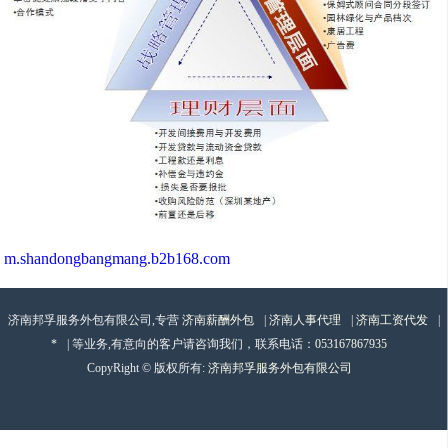
m.shandongbangmang.b2b168.com
济南邦孚服务外包有限公司,专营
济南薪酬外包
|
济南人事代理
|
济南工资代发
|
*
| 等业务,有意向的客户请咨询我们，联系电话：
053167867935
CopyRight © 版权所有:
济南邦孚服务外包有限公司