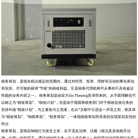
税务筹划，是指在税法规定的范围内，通过对经营、投资、理财等活动的事先筹划
和安排。尽可能的获得“节税”的税收利益。它是税务代理机构可从事的不具有鉴证
性能的业务内容之一。 税务筹划是由应为Tax Planning意译而来的。从字面理解也可
以称之为“税收筹划”、“税收计划”，但是由于我国将税务部门对于税收征收任务的
安排叫做“税收计划”，为之避免与之混淆，在从*文献中引进这一术语之初，将其译
为“税收筹划”、“纳税筹划”、“税务筹划”，一体现税收筹划所具有的实现策划安排的
特点
税务筹划，是指在纳税行为发生之前，在不违反法律、法规（税法及其他相关法