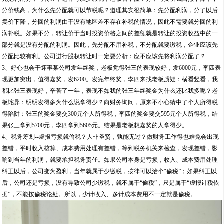
分价钱高，为什么先分配就可以节税呢？道理其实很简单：先分配利润，分了以后
卖价下降，分回的利润由于没有地区差不存在补税的情况，因此不需要就分回的利
润补税。如果不分，转让价于当时投资价格之间的差额就是转让的投资收益中的一
部分就是没有分配的利润。因此，先分配不用补税，不分配就要缴税，企业应该先
分配比较有利。公司进行股权转让时一定要分析：应不应该先将利润分配了？
3、好心也会干坏事某公司发年终奖，老板觉得张三的表现较好，发6000元，李四表
现更加突出，值得嘉奖，发6200。发完年终奖，李四来找老板质疑：横看竖看，我
都比张三表现好，辛苦了一年，表现不如我的张三年终奖金为什么还比我多呢？老
板诧异：明明发得多为什么说拿得少？向财务询问，原来不小心猜中了个人所得税
得陷阱：张三的奖金要交300元个人所得税，李四的奖金要交595元个人所得税，结
果张三拿到5700元，李四拿到5605元。结果是老板想嘉奖的人拿得少。
4、税务筹划--虚报亏损就偷税？人非圣贤，孰能无过？做财务工作得也难免会出现
差错，平时收入核算、成本费用处理有差错，等到税务机关来检查，发现差错，影
响到当年的利润，就要承担税务责任。如果公司本身是亏损，收入、成本费用处理
纠正以后，公司变为盈利，当年就属于少缴税，按律可以治个“偷税”；如果纠正以
后，公司还是亏损，没有导致公司少缴税，就不属于“偷税”，只是属于“虚报计税依
据”，不能按偷税论处。所以，少计收入、多计成本费用不一定就是偷税。