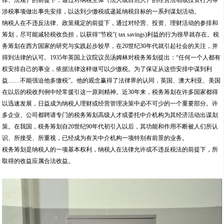
律、法规）的前提下，通过对纳税主体（法人或自然人）的经营活动或投资行为等
涉税事项做出事先安排，以达到少缴税或递延纳税目标的一系列谋划活动。
纳税人在不违反法律、政策规定的前提下，通过对经营、投资、理财活动的参排和
筹划，尽可能减轻税收负担，以获得“节税”( tax savings)利益的行为很早就存在。税
务筹划在西方国家的研究与实践起步较早，在20世纪30年代就引起社会的关注，并
得到法律的认可。1935年英国上议院议员汤姆林对税务筹划提出：“任何一个人都有
权安排自己的事业，依据法律这样做可以少缴税。为了保证从这些安排中谋到利
益……不能强迫他多缴税”。他的观念赢得了法律界的认同，英国、澳大利亚、美国
在以后的税收判例中经常援引这一原则精神。近30年来，税务筹划在许多国家都得
以迅速发展，日益成为纳税人理财或经营管理决策中必不可少的一个重要部分。许
多企业、公司都聘请专门的税务筹划高级人才或委托中介机构为其经济活动出谋划
策。在我国，税务筹划自20世纪90年代初引入以后，其功能和作用不断被人们所认
识、所接受、所重视，已经成为有关中介机构一项特别有前景的业务。
税务筹划是纳税人的一项基本权利，纳税人在法律允许或不违反税法的前提下，所
取得的收益应属合法收益。