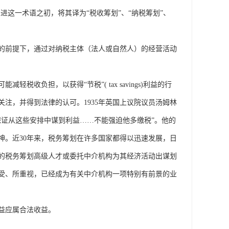
进这一术语之初，将其译为“税收筹划”、“纳税筹划”、
的前提下，通过对纳税主体（法人或自然人）的经营活动
负担，以获得“节税”( tax savings)利益的行
关注，并得到法律的认可。1935年英国上议院议员汤姆林
保证从这些安排中谋到利益……不能强迫他多缴税”。他的
神。近30年来，税务筹划在许多国家都得以迅速发展，日
的税务筹划高级人才或委托中介机构为其经济活动出谋划
接受、所重视，已经成为有关中介机构一项特别有前景的业
益应属合法收益。