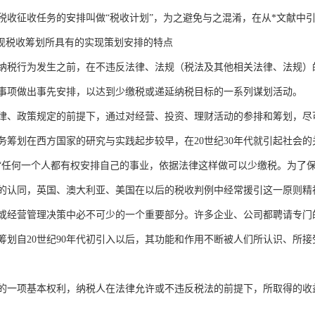
税收征收任务的安排叫做“税收计划”，为之避免与之混淆，在从*文献中引
体现税收筹划所具有的实现策划安排的特点
纳税行为发生之前，在不违反法律、法规（税法及其他相关法律、法规）
事项做出事先安排，以达到少缴税或递延纳税目标的一系列谋划活动。
、政策规定的前提下，通过对经营、投资、理财活动的参排和筹划，尽可能减轻税收
务筹划在西方国家的研究与实践起步较早，在20世纪30年代就引起社会的
“任何一个人都有权安排自己的事业，依据法律这样做可以少缴税。为了
的认同，英国、澳大利亚、美国在以后的税收判例中经常援引这一原则精
或经营管理决策中必不可少的一个重要部分。许多企业、公司都聘请专门
筹划自20世纪90年代初引入以后，其功能和作用不断被人们所认识、所
的一项基本权利，纳税人在法律允许或不违反税法的前提下，所取得的收