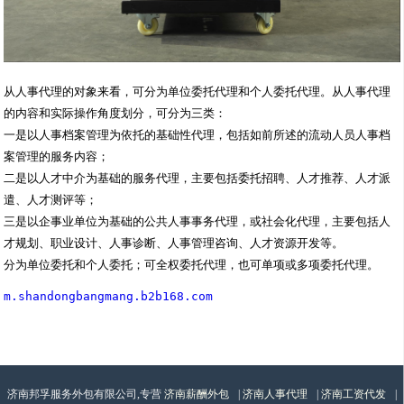
从人事代理的对象来看，可分为单位委托代理和个人委托代理。从人事代理
的内容和实际操作角度划分，可分为三类：
一是以人事档案管理为依托的基础性代理，包括如前所述的流动人员人事档
案管理的服务内容；
二是以人才中介为基础的服务代理，主要包括委托招聘、人才推荐、人才派
遣、人才测评等；
三是以企事业单位为基础的公共人事事务代理，或社会化代理，主要包括人
才规划、职业设计、人事诊断、人事管理咨询、人才资源开发等。
分为单位委托和个人委托；可全权委托代理，也可单项或多项委托代理。
m.shandongbangmang.b2b168.com
济南邦孚服务外包有限公司,专营
济南薪酬外包
|
济南人事代理
|
济南工资代发
|